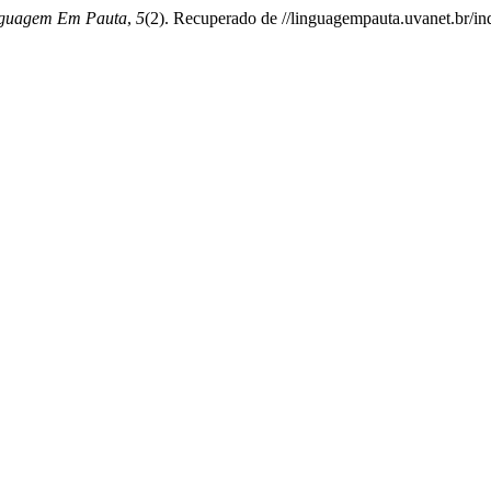
guagem Em Pauta
,
5
(2). Recuperado de //linguagempauta.uvanet.br/in