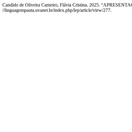
Candido de Oliveira Carneiro, Flávia Cristina. 2025. “APRESEN
//linguagempauta.uvanet.br/index.php/lep/article/view/277.