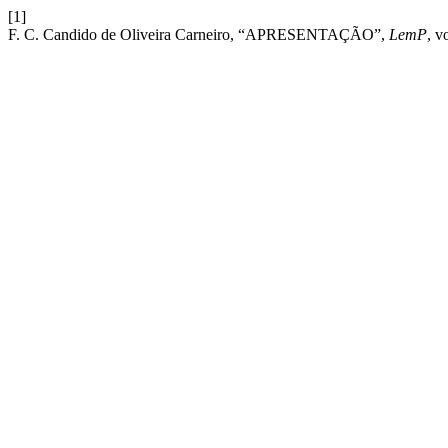
[1]
F. C. Candido de Oliveira Carneiro, “APRESENTAÇÃO”,
LemP
, v