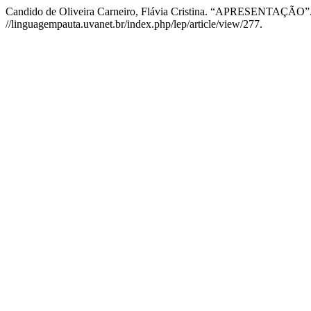
Candido de Oliveira Carneiro, Flávia Cristina. “APRESENTAÇÃO”
//linguagempauta.uvanet.br/index.php/lep/article/view/277.