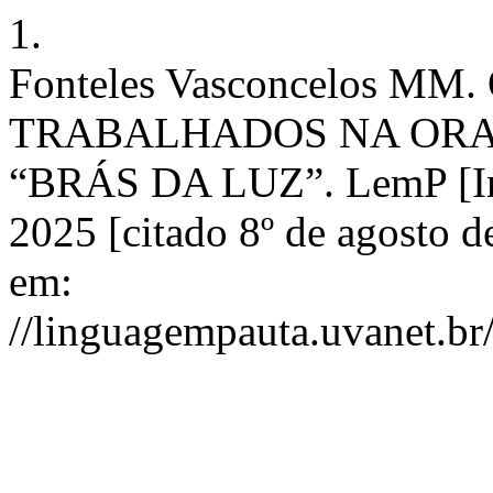
1.
Fonteles Vasconcelos M
TRABALHADOS NA ORA
“BRÁS DA LUZ”. LemP [Int
2025 [citado 8º de agosto d
em:
//linguagempauta.uvanet.br/