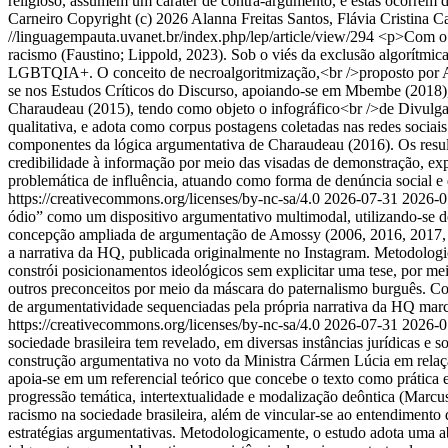
religioso, assumem um caráter de contra-argumento, e estas ocorrem d
Carneiro
Copyright (c) 2026 Alanna Freitas Santos, Flávia Cristina C
//linguagempauta.uvanet.br/index.php/lep/article/view/294
<p>Com o ad
racismo (Faustino; Lippold, 2023). Sob o viés da exclusão algorítmic
LGBTQIA+. O conceito de necroalgoritmização,<br />proposto por Ara
se nos Estudos Críticos do Discurso, apoiando-se em Mbembe (2018), s
Charaudeau (2015), tendo como objeto o infográfico<br />de Divulgaçã
qualitativa, e adota como corpus postagens coletadas nas redes sociai
componentes da lógica argumentativa de Charaudeau (2016). Os result
credibilidade à informação por meio das visadas de demonstração, expl
problemática de influência, atuando como forma de denúncia social e
https://creativecommons.org/licenses/by-nc-sa/4.0
2026-07-31
2026-0
ódio” como um dispositivo argumentativo multimodal, utilizando-se d
concepção ampliada de argumentação de Amossy (2006, 2016, 2017, 2
a narrativa da HQ, publicada originalmente no Instagram. Metodologic
constrói posicionamentos ideológicos sem explicitar uma tese, por mei
outros preconceitos por meio da máscara do paternalismo burguês. Con
de argumentatividade sequenciadas pela própria narrativa da HQ mar
https://creativecommons.org/licenses/by-nc-sa/4.0
2026-07-31
2026-0
sociedade brasileira tem revelado, em diversas instâncias jurídicas e s
construção argumentativa no voto da Ministra Cármen Lúcia em rel
apoia-se em um referencial teórico que concebe o texto como prática ef
progressão temática, intertextualidade e modalização deôntica (Marc
racismo na sociedade brasileira, além de vincular-se ao entendimento
estratégias argumentativas. Metodologicamente, o estudo adota uma ab