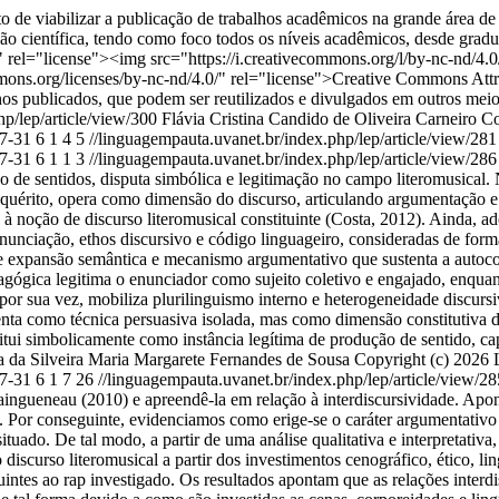
o de viabilizar a publicação de trabalhos acadêmicos na grande área de 
ação científica, tendo como foco todos os níveis acadêmicos, desde gra
/" rel="license"><img src="https://i.creativecommons.org/l/by-nc-nd
ommons.org/licenses/by-nc-nd/4.0/" rel="license">Creative Commons At
hos publicados, que podem ser reutilizados e divulgados em outros mei
hp/lep/article/view/300
Flávia Cristina Candido de Oliveira Carneiro
Co
7-31
6
1
4
5
//linguagempauta.uvanet.br/index.php/lep/article/view/28
7-31
6
1
1
3
//linguagempauta.uvanet.br/index.php/lep/article/view/28
ão de sentidos, disputa simbólica e legitimação no campo literomusical
Inquérito, opera como dimensão do discurso, articulando argumentação 
 noção de discurso literomusical constituinte (Costa, 2012). Ainda, ad
 enunciação, ethos discursivo e código linguageiro, consideradas de for
 expansão semântica e mecanismo argumentativo que sustenta a autoco
dagógica legitima o enunciador como sujeito coletivo e engajado, enquan
o, por sua vez, mobiliza plurilinguismo interno e heterogeneidade discurs
nta como técnica persuasiva isolada, mas como dimensão constitutiva do
ui simbolicamente como instância legítima de produção de sentido, capaz
 da Silveira
Maria Margarete Fernandes de Sousa
Copyright (c) 2026 
7-31
6
1
7
26
//linguagempauta.uvanet.br/index.php/lep/article/view/2
ngueneau (2010) e apreendê-la em relação à interdiscursividade. Apont
vas. Por conseguinte, evidenciamos como erige-se o caráter argumentati
tuado. De tal modo, a partir de uma análise qualitativa e interpretativ
 discurso literomusical a partir dos investimentos cenográfico, ético,
ntes ao rap investigado. Os resultados apontam que as relações interdi