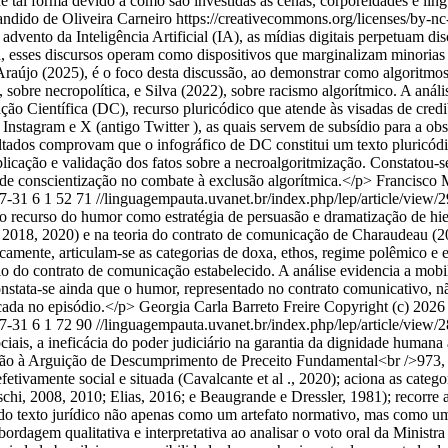
e tal forma devido a como são investidas as cenas, corporeidades e ling
andido de Oliveira Carneiro https://creativecommons.org/licenses/by-nc
vento da Inteligência Artificial (IA), as mídias digitais perpetuam dis
a, esses discursos operam como dispositivos que marginalizam minorias 
újo (2025), é o foco desta discussão, ao demonstrar como algoritmos a
obre necropolítica, e Silva (2022), sobre racismo algorítmico. A análi
o Científica (DC), recurso pluricódico que atende às visadas de credi
s Instagram e X (antigo Twitter ), as quais servem de subsídio para a 
ados comprovam que o infográfico de DC constitui um texto pluricódic
icação e validação dos fatos sobre a necroalgoritmização. Constatou-se
 de conscientização no combate à exclusão algorítmica.</p>
Francisco 
7-31
6
1
52
71
//linguagempauta.uvanet.br/index.php/lep/article/view/
o recurso do humor como estratégia de persuasão e dramatização de hie
018, 2020) e na teoria do contrato de comunicação de Charaudeau (20
amente, articulam-se as categorias de doxa, ethos, regime polêmico e 
o do contrato de comunicação estabelecido. A análise evidencia a mobil
stata-se ainda que o humor, representado no contrato comunicativo, nã
cada no episódio.</p>
Georgia Carla Barreto Freire
Copyright (c) 2026 
7-31
6
1
72
90
//linguagempauta.uvanet.br/index.php/lep/article/view/
ociais, a ineficácia do poder judiciário na garantia da dignidade humana 
ação à Arguição de Descumprimento de Preceito Fundamental<br />973
etivamente social e situada (Cavalcante et al ., 2020); aciona as catego
uschi, 2008, 2010; Elias, 2016; e Beaugrande e Dressler, 1981); recor
 do texto jurídico não apenas como um artefato normativo, mas como um
ordagem qualitativa e interpretativa ao analisar o voto oral da Minis