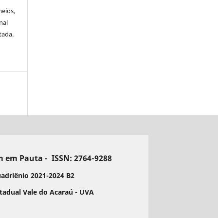
meios,
nal
tada.
 em Pauta - ISSN: 2764-9288
uadriênio 2021-2024 B2
tadual Vale do Acaraú - UVA