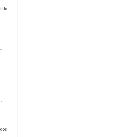
ndido
a
-
a
-
 dos