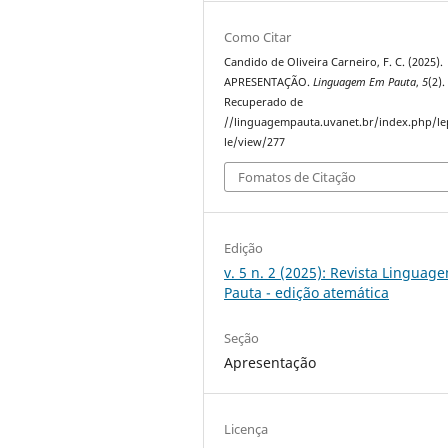
Como Citar
Candido de Oliveira Carneiro, F. C. (2025).
APRESENTAÇÃO.
Linguagem Em Pauta
,
5
(2).
Recuperado de
//linguagempauta.uvanet.br/index.php/lep
le/view/277
Fomatos de Citação
Edição
v. 5 n. 2 (2025): Revista Lingua
Pauta - edição atemática
Seção
Apresentação
Licença