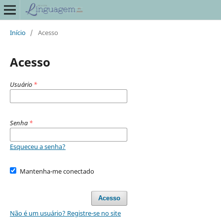
Início
/
Acesso
Acesso
Usuário
*
Senha
*
Esqueceu a senha?
Mantenha-me conectado
Acesso
Não é um usuário? Registre-se no site